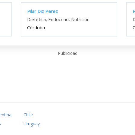
Pilar Diz Perez
R
Dietética, Endocrino, Nutrición
D
Córdoba
Publicidad
entina
Chile
A
Uruguay