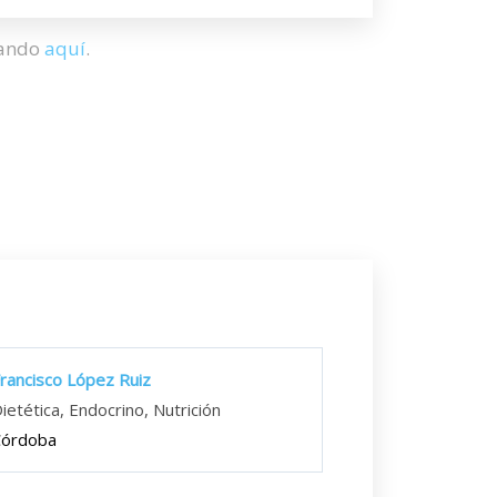
hando
aquí
.
rancisco López Ruiz
ietética, Endocrino, Nutrición
Córdoba