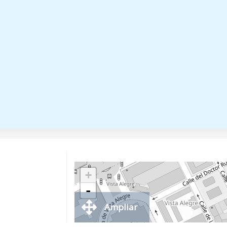
+
-
Ampliar