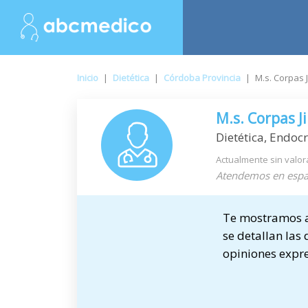
Inicio
|
Dietética
|
Córdoba Provincia
|
M.s. Corpas
M.s. Corpas 
Dietética, Endocr
Actualmente sin valor
Atendemos en espa
Te mostramos a 
se detallan las 
opiniones expre