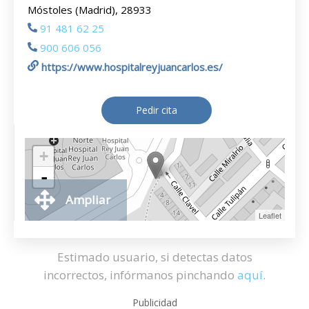
Móstoles (Madrid), 28933
91 481 62 25
900 606 056
https://www.hospitalreyjuancarlos.es/
Pedir cita
+
-
Ampliar
Leaflet
Estimado usuario, si detectas datos
incorrectos, infórmanos pinchando
aquí
.
Publicidad