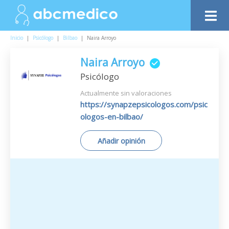
Inicio
|
Psicólogo
|
Bilbao
|
Naira Arroyo
Naira Arroyo
Psicólogo
Actualmente sin valoraciones
https://synapzepsicologos.com/psic
ologos-en-bilbao/
Añadir opinión