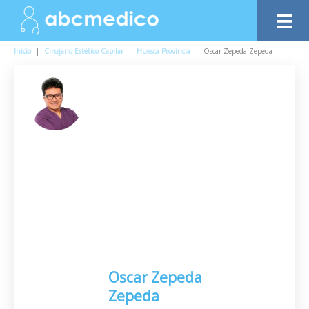
Inicio
|
Cirujano Estético Capilar
|
Huesca Provincia
|
Oscar Zepeda Zepeda
Oscar Zepeda
Zepeda