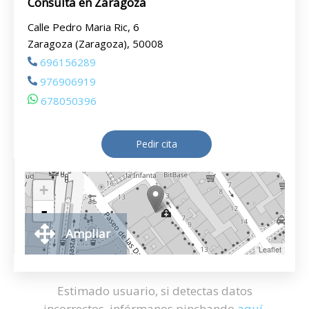
Consulta en Zaragoza
Calle Pedro Maria Ric, 6
Zaragoza (Zaragoza), 50008
696156289
976906919
678050396
Pedir cita
+
-
Ampliar
Leaflet
Estimado usuario, si detectas datos
incorrectos, infórmanos pinchando
aquí
.