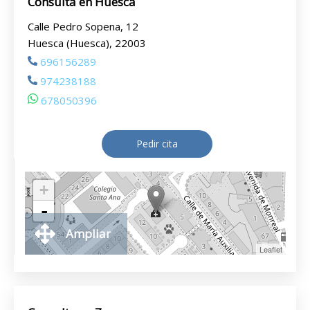
Consulta en Huesca
Calle Pedro Sopena, 12
Huesca (Huesca), 22003
696156289
974238188
678050396
Pedir cita
+
-
Ampliar
Leaflet