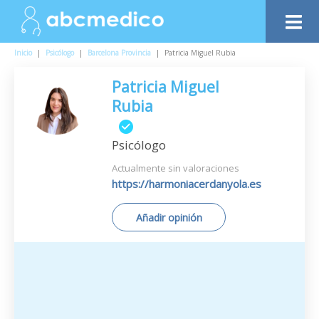
Inicio
|
Psicólogo
|
Barcelona Provincia
|
Patricia Miguel Rubia
Patricia Miguel
Rubia
Psicólogo
Actualmente sin valoraciones
https://harmoniacerdanyola.es
Añadir opinión