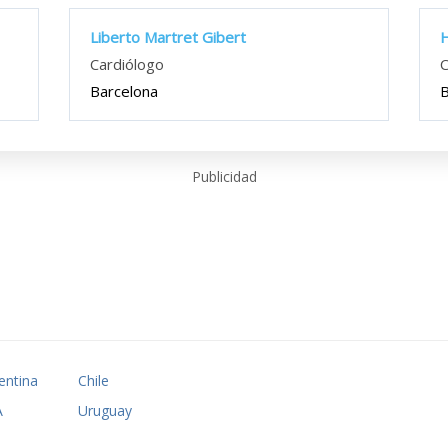
Liberto Martret Gibert
H
Cardiólogo
C
Barcelona
B
Publicidad
entina
Chile
A
Uruguay