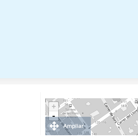
+
-
Ampliar