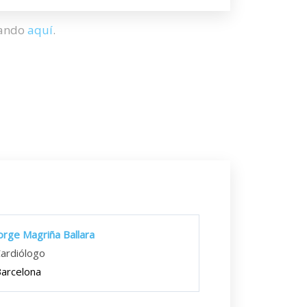
hando
aquí
.
orge Magriña Ballara
ardiólogo
arcelona