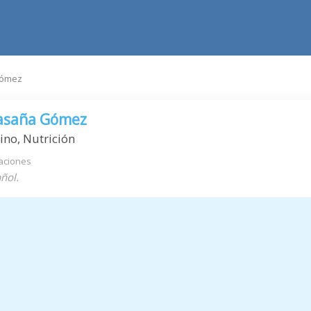
Gómez
Casaña Gómez
ino, Nutrición
aciones
ñol.