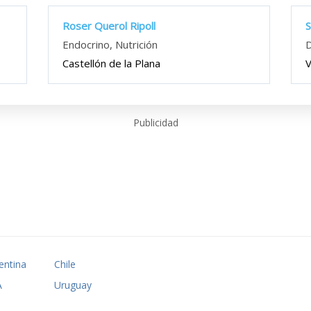
Roser Querol Ripoll
S
Endocrino, Nutrición
D
Castellón de la Plana
V
Publicidad
entina
Chile
A
Uruguay