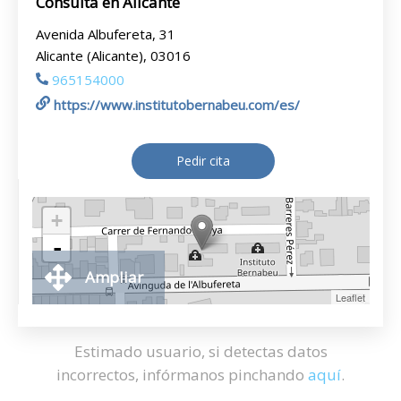
Consulta en Alicante
Avenida Albufereta, 31
Alicante (Alicante), 03016
965154000
https://www.institutobernabeu.com/es/
Pedir cita
+
-
Ampliar
Leaflet
Estimado usuario, si detectas datos
incorrectos, infórmanos pinchando
aquí
.