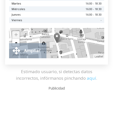
Martes
16:00 - 18:30
Miércoles
16:00 - 18:30
Jueves
16:00 - 18:30
Viernes
-
+
-
Ampliar
Leaflet
Estimado usuario, si detectas datos
incorrectos, infórmanos pinchando
aquí
.
Publicidad