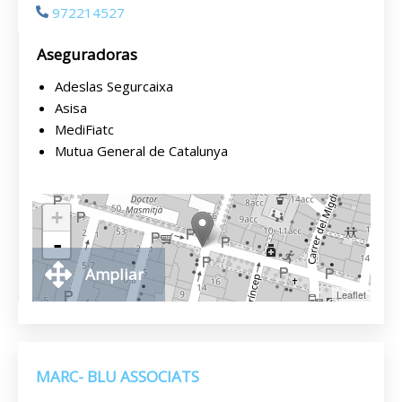
972214527
Aseguradoras
Adeslas Segurcaixa
Asisa
MediFiatc
Mutua General de Catalunya
+
-
Ampliar
Leaflet
MARC- BLU ASSOCIATS