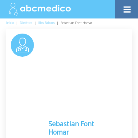
Inicio
|
Dietética
|
Illes Balears
|
Sebastian Font Homar
Sebastian Font
Homar