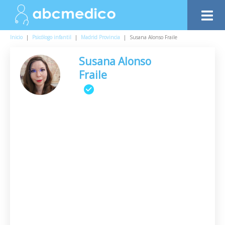
Inicio
|
Psicólogo infantil
|
Madrid Provincia
|
Susana Alonso Fraile
Susana Alonso
Fraile