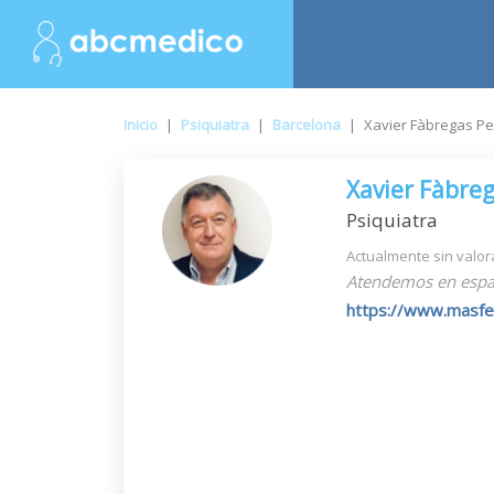
Inicio
|
Psiquiatra
|
Barcelona
|
Xavier Fàbregas Pe
Xavier Fàbreg
Psiquiatra
Actualmente sin valor
Atendemos en espa
https://www.masfer