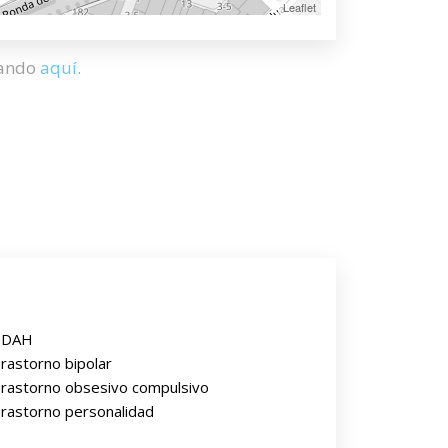
Leaflet
hando
aquí
.
TDAH
rastorno bipolar
rastorno obsesivo compulsivo
rastorno personalidad