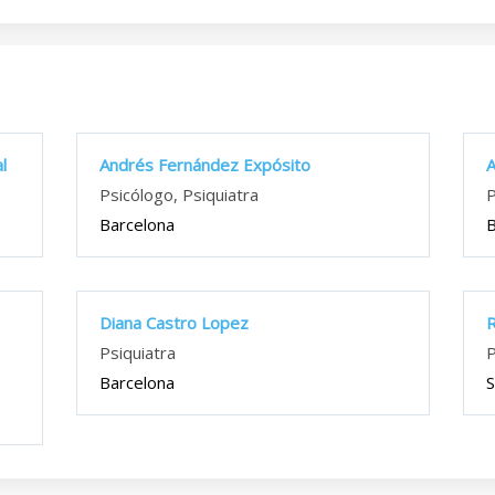
l
Andrés Fernández Expósito
A
Psicólogo, Psiquiatra
P
Barcelona
B
Diana Castro Lopez
R
Psiquiatra
P
Barcelona
S