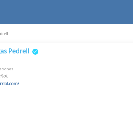
drell
as Pedrell
aciones
ñol.
riol.com/