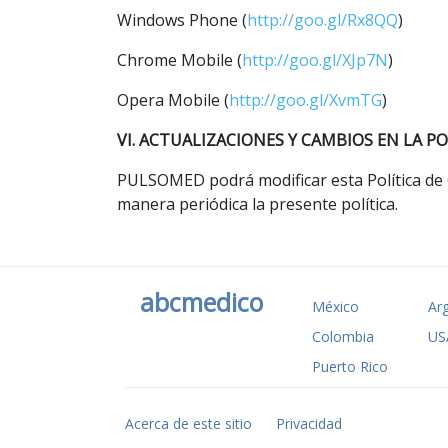
Windows Phone (
http://goo.gl/Rx8QQ
)
Chrome Mobile (
http://goo.gl/XJp7N
)
Opera Mobile (
http://goo.gl/XvmTG
)
VI. ACTUALIZACIONES Y CAMBIOS EN LA PO
PULSOMED podrá modificar esta Política de Co
manera periódica la presente política.
abcmedico
México
Ar
Colombia
US
Puerto Rico
Acerca de este sitio
Privacidad