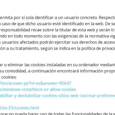
rmita por sí sola identificar a un usuario concreto. Respect
caso de que dicho usuario esté identificado en la web. De s
responsabilidad recae sobre la titular de esta web y serán tr
endo en todo momento con las exigencias de la normativa vi
usuarios afectados podrán ejercitar sus derechos de acceso,
ón a su tratamiento, según se indica en la política de privac
 o eliminar las cookies instaladas en su ordenador mediante
su comodidad, a continuación encontrará información propo
 cookies:
e/bin/answer.py?hl=es&answer=95647
s/windows-vista/block-or-allow-cookies
abilitar-y-deshabilitar-cookies-sitios-web-rastrear-preferen
0/es-ES/cookies.html
e que no pueda hacer uso de todas las funcionalidades de la 