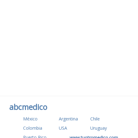
abcmedico
México
Argentina
Chile
Colombia
USA
Uruguay
Puerto Rico
www.tuotromedico.com