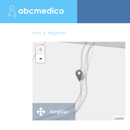
Inicio
|
Abegondo
+
-
Ampliar
Leaflet