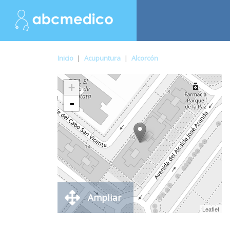
Inicio
|
Acupuntura
|
Alcorcón
+
-
Ampliar
Leaflet