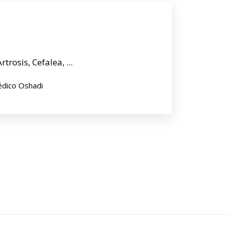
trosis, Cefalea, ...
édico Oshadi