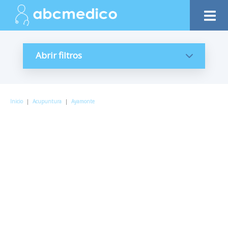
Abrir filtros
Inicio
|
Acupuntura
|
Ayamonte