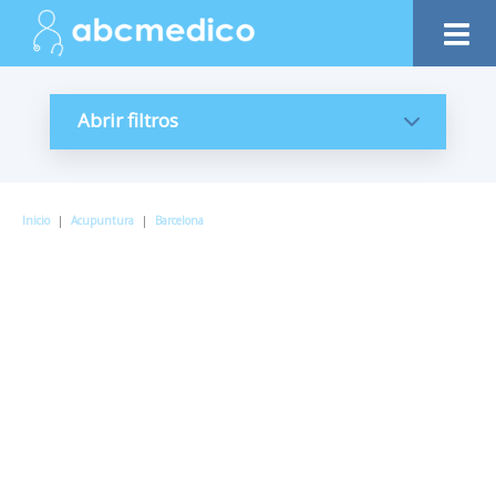
Abrir filtros
Inicio
|
Acupuntura
|
Barcelona