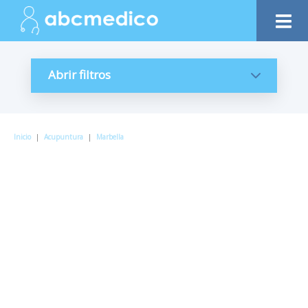
Abrir filtros
Inicio
|
Acupuntura
|
Marbella