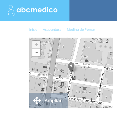
Inicio
|
Acupuntura
|
Medina de Pomar
+
-
Ampliar
Leaflet