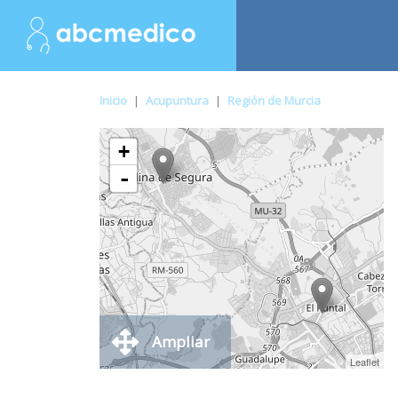
Inicio
|
Acupuntura
|
Región de Murcia
+
-
Ampliar
Leaflet