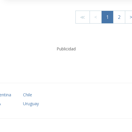
≪
<
1
2
Publicidad
entina
Chile
A
Uruguay