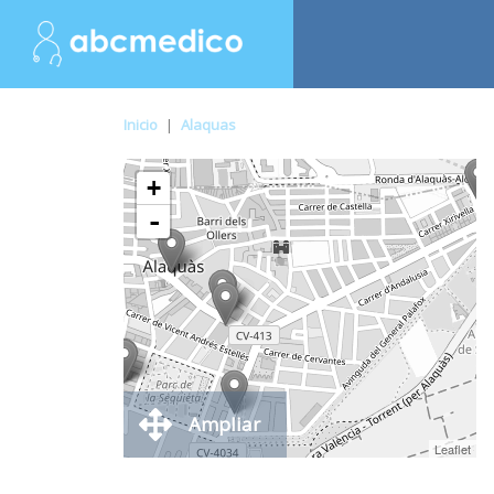
Inicio
|
Alaquas
+
-
Ampliar
Leaflet