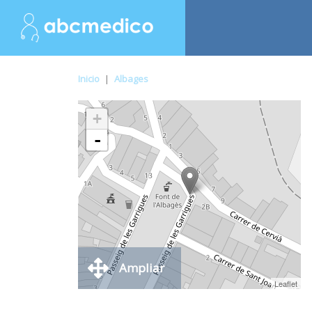
Inicio
|
Albages
+
-
Ampliar
Leaflet