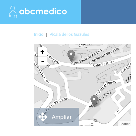
Inicio
|
Alcalá de los Gazules
+
-
Ampliar
Leaflet