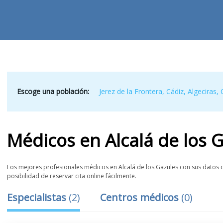
Escoge una población:
Jerez de la Frontera
,
Cádiz
,
Algeciras
,
Médicos
en
Alcalá de los 
Los mejores profesionales médicos en Alcalá de los Gazules con sus datos de
posibilidad de reservar cita online fácilmente.
Especialistas
(
2
)
Centros médicos
(
0
)