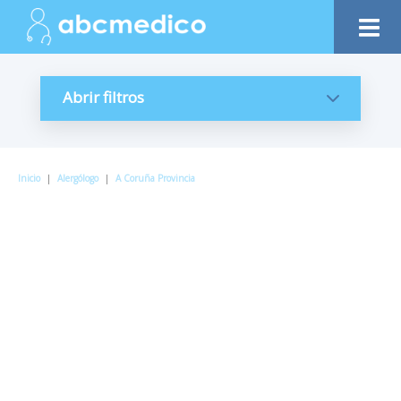
Abrir filtros
Inicio
|
Alergólogo
|
A Coruña Provincia