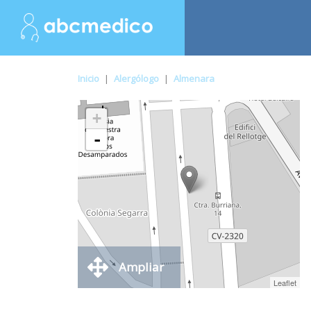
Inicio
|
Alergólogo
|
Almenara
+
-
Ampliar
Leaflet