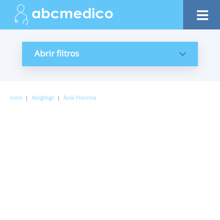
Abrir filtros
Inicio
|
Alergólogo
|
Ávila Provincia