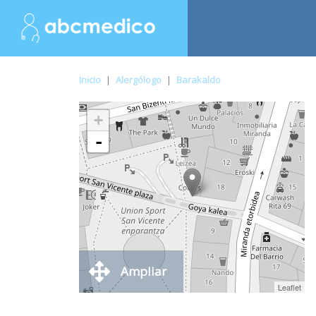
Inicio
|
Alergólogo
|
Barakaldo
+
-
Ampliar
Leaflet