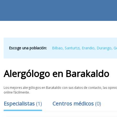
Escoge una población:
Bilbao
,
Santurtzi
,
Erandio
,
Durango
,
G
Alergólogo
en
Barakaldo
Los mejores alergólogos en Barakaldo con sus datos de contacto, las opinion
online fácilmente.
Especialistas
(
1
)
Centros médicos
(
0
)