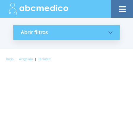
Abrir filtros
Inicio
|
Alergólogo
|
Barbastro