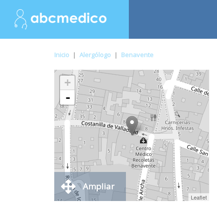
Inicio
|
Alergólogo
|
Benavente
+
-
Ampliar
Leaflet