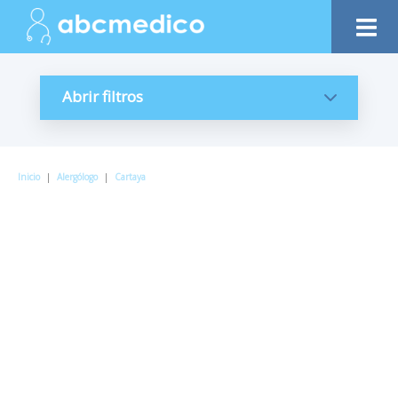
Abrir filtros
Inicio
|
Alergólogo
|
Cartaya