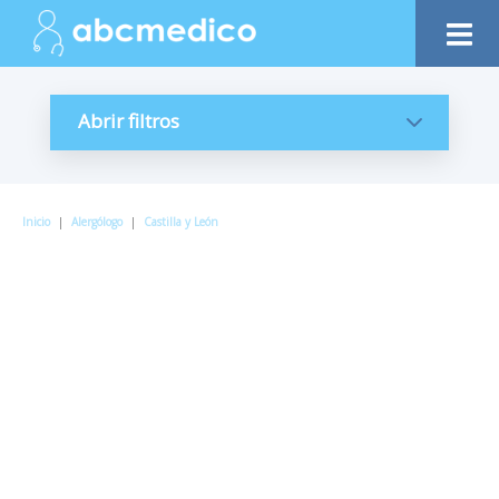
Abrir filtros
Inicio
|
Alergólogo
|
Castilla y León