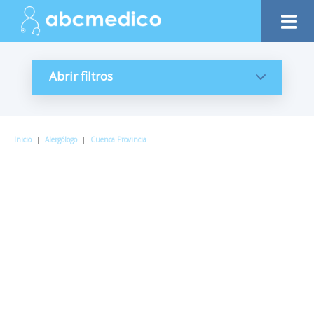
Abrir filtros
Inicio
|
Alergólogo
|
Cuenca Provincia