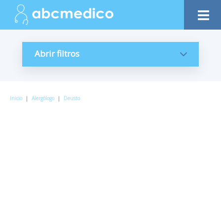
Abrir filtros
Inicio
|
Alergólogo
|
Deusto