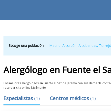
Escoge una población:
Madrid
,
Alcorcón
,
Alcobendas
,
Torrej
Alergólogo
en
Fuente el S
Los mejores alergólogos en Fuente el Saz de Jarama con sus datos de contact
reservar cita online fácilmente.
Especialistas
(
1
)
Centros médicos
(
1
)