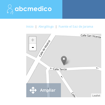
Inicio
|
Alergólogo
|
Fuente el Saz de Jarama
+
-
Ampliar
Leaflet