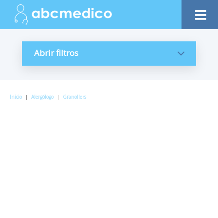
Abrir filtros
Inicio
|
Alergólogo
|
Granollers