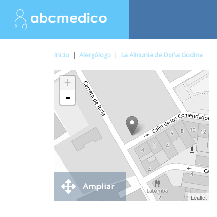
Inicio
|
Alergólogo
|
La Almunia de Doña Godina
+
-
Ampliar
Leaflet