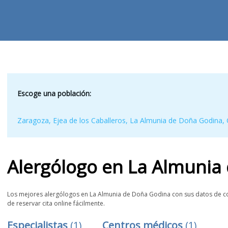
Escoge una población:
Zaragoza
,
Ejea de los Caballeros
,
La Almunia de Doña Godina
,
Alergólogo
en
La Almunia
Los mejores alergólogos en La Almunia de Doña Godina con sus datos de cont
de reservar cita online fácilmente.
Especialistas
(
1
)
Centros médicos
(
1
)