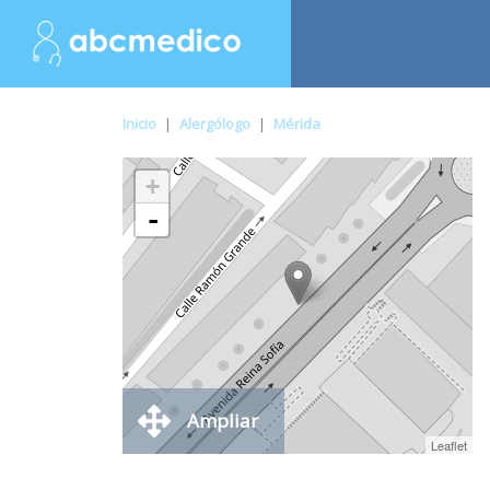
Inicio
|
Alergólogo
|
Mérida
+
-
Ampliar
Leaflet