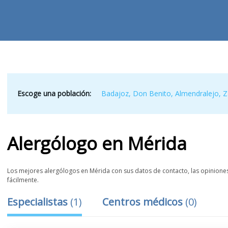
Escoge una población:
Badajoz
,
Don Benito
,
Almendralejo
,
Z
Alergólogo
en
Mérida
Los mejores alergólogos en Mérida con sus datos de contacto, las opiniones 
fácilmente.
Especialistas
(
1
)
Centros médicos
(
0
)