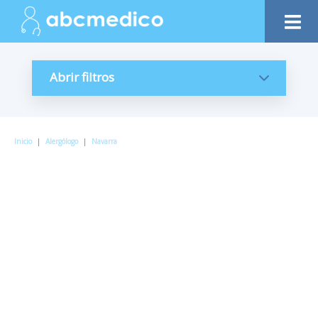
Abrir filtros
Inicio
|
Alergólogo
|
Navarra