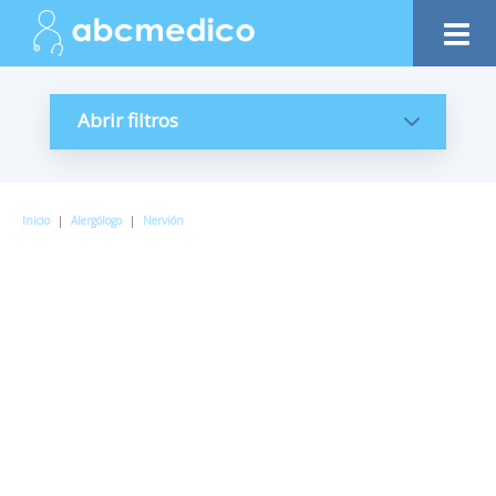
Abrir filtros
Inicio
|
Alergólogo
|
Nervión