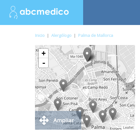
Inicio
|
Alergólogo
|
Palma de Mallorca
+
-
Ampliar
Leaflet