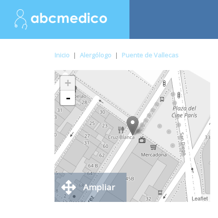
Inicio
|
Alergólogo
|
Puente de Vallecas
+
-
Ampliar
Leaflet