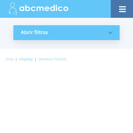
Abrir filtros
Inicio
|
Alergólogo
|
Salamanca Provincia