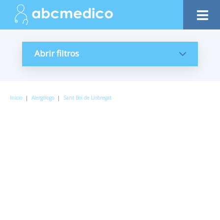
Abrir filtros
Inicio
|
Alergólogo
|
Sant Boi de Llobregat