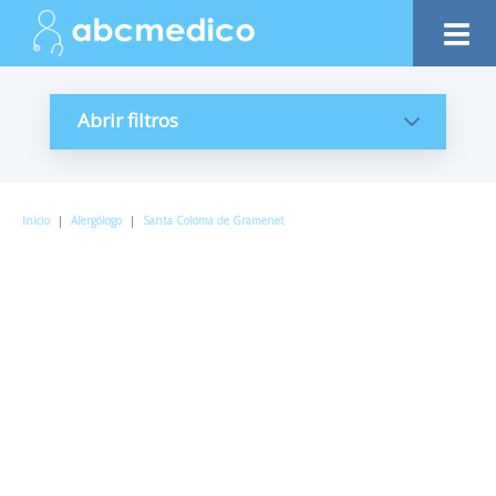
Abrir filtros
Inicio
|
Alergólogo
|
Santa Coloma de Gramenet