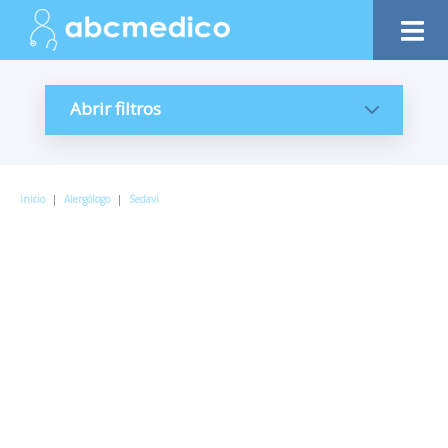
Abrir filtros
Inicio
|
Alergólogo
|
Sedavi