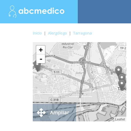
Inicio
|
Alergólogo
|
Tarragona
+
-
Ampliar
Leaflet