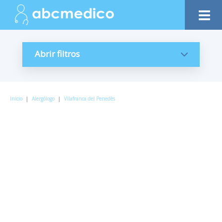
Abrir filtros
Inicio
|
Alergólogo
|
Vilafranca del Penedès