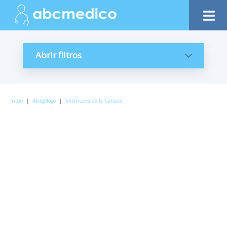
Abrir filtros
Inicio
|
Alergólogo
|
Villanueva de la Cañada